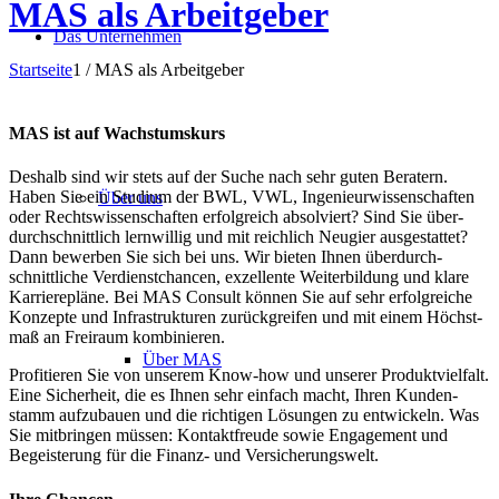
MAS als Arbeitgeber
Das Unternehmen
Startseite
1
/
MAS als Arbeitgeber
MAS ist auf Wachstumskurs
Deshalb sind wir stets auf der Suche nach sehr guten Beratern.
Haben Sie ein Studium der BWL, VWL, Ingenieur­wissen­schaften
Über uns
oder Rechts­wissen­schaften erfolgreich absolviert? Sind Sie über­
durch­schnittlich lernwillig und mit reichlich Neugier ausgestattet?
Dann bewerben Sie sich bei uns. Wir bieten Ihnen über­durch­
schnittliche Verdienst­chancen, exzellente Weiter­bildung und klare
Karriere­pläne. Bei MAS Consult können Sie auf sehr erfolg­reiche
Konzepte und Infra­strukturen zurück­greifen und mit einem Höchst­
maß an Freiraum kombinieren.
Über MAS
Profitieren Sie von unserem Know-how und unserer Produkt­vielfalt.
Eine Sicherheit, die es Ihnen sehr einfach macht, Ihren Kunden­
stamm aufzubauen und die richtigen Lösungen zu entwickeln. Was
Sie mitbringen müssen: Kontakt­freude sowie Engagement und
Begeisterung für die Finanz- und Versicherungswelt.