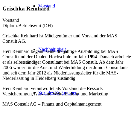
Vorstand
Grischka Reinhard
Vorstand
Diplom-Betriebswirt (DH)
Grischka Reinhard ist Mit­eigen­tümer und Vorstand der MAS
Consult AG.
Nachhaltigkeit
Herr Reinhard begann seine dreijährige Aus­bildung bei MAS
Consult und der Dualen Hochschule im Jahr
1994
. Danach arbeitete
er als selbst­ständiger Consultant bei MAS Consult. Ab dem Jahr
2006 war er für die Aus- und Weiter­bildung der Junior Consultants
und seit dem Jahr 2012 als Nieder­lassungs­leiter für die MAS-
Nieder­lassung in Heidelberg zuständig.
Herr Reinhard verantwortet als Vorstand die Ressorts
Soziales Engagement
Versicherungen, Aus- und Weiter­bildung und Marketing.
MAS Consult AG – Finanz und Capitalmanagement