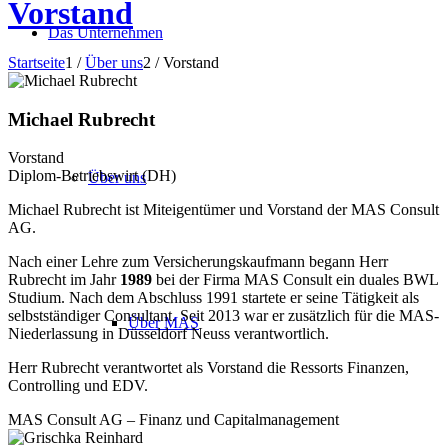
Vorstand
Das Unternehmen
Startseite
1
/
Über uns
2
/
Vorstand
Michael Rubrecht
Vorstand
Diplom-Betriebswirt (DH)
Über uns
Michael Rubrecht ist Mit­eigen­tümer und Vor­stand der MAS Consult
AG.
Nach einer Lehre zum Ver­sicherungs­kauf­mann begann Herr
Rubrecht im Jahr
1989
bei der Firma MAS Consult ein duales BWL
Studium. Nach dem Ab­schluss 1991 startete er seine Tätig­­keit als
selbst­ständiger Consultant. Seit 2013 war er zusätzlich für die MAS-
Über MAS
Nieder­­lassung in Düsseldorf Neuss ver­antwortlich.
Herr Rubrecht ver­­ant­wortet als Vor­stand die Ressorts Finanzen,
Controlling und EDV.
MAS Consult AG – Finanz und Capitalmanagement