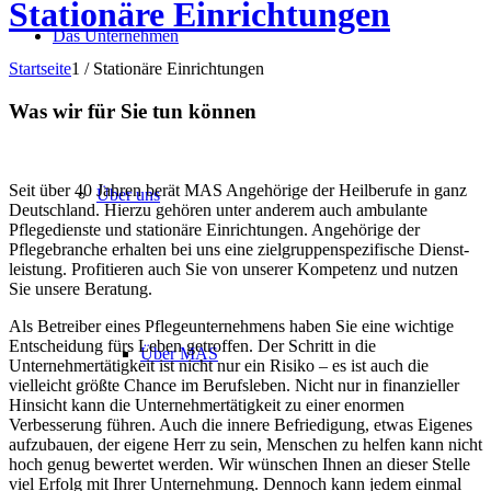
Stationäre Einrichtungen
Das Unternehmen
Startseite
1
/
Stationäre Einrichtungen
Was wir für Sie tun können
Seit über 40 Jahren berät MAS Angehörige der Heilberufe in ganz
Über uns
Deutschland. Hierzu gehören unter anderem auch ambulante
Pflegedienste und stationäre Einrichtungen. Angehörige der
Pflegebranche erhalten bei uns eine zielgruppen­spezifische Dienst­
leistung. Profitieren auch Sie von unserer Kompetenz und nutzen
Sie unsere Beratung.
Als Betreiber eines Pflegeunternehmens haben Sie eine wichtige
Entscheidung fürs Leben getroffen. Der Schritt in die
Über MAS
Unternehmertätigkeit ist nicht nur ein Risiko – es ist auch die
vielleicht größte Chance im Berufsleben. Nicht nur in finanzieller
Hinsicht kann die Unternehmertätigkeit zu einer enormen
Verbesserung führen. Auch die innere Befriedigung, etwas Eigenes
aufzubauen, der eigene Herr zu sein, Menschen zu helfen kann nicht
hoch genug bewertet werden. Wir wünschen Ihnen an dieser Stelle
viel Erfolg mit Ihrer Unternehmung. Dennoch kann jedem einmal