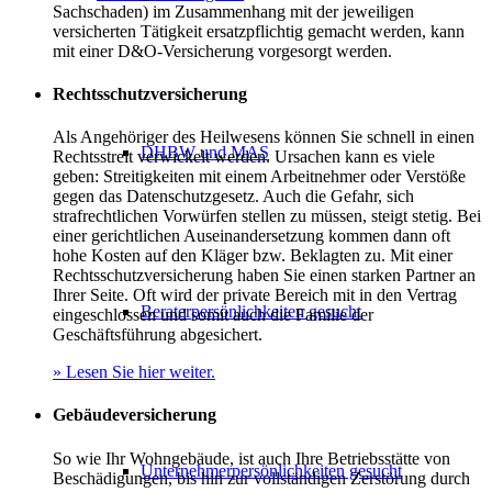
Sachschaden) im Zusammenhang mit der jeweiligen
versicherten Tätigkeit ersatzpflichtig gemacht werden, kann
mit einer D&O-Versicherung vorgesorgt werden.
Rechtsschutzversicherung
Als Angehöriger des Heilwesens können Sie schnell in einen
DHBW und MAS
Rechtsstreit verwickelt werden. Ursachen kann es viele
geben: Streitigkeiten mit einem Arbeitnehmer oder Verstöße
gegen das Datenschutzgesetz. Auch die Gefahr, sich
strafrechtlichen Vorwürfen stellen zu müssen, steigt stetig. Bei
einer gerichtlichen Auseinandersetzung kommen dann oft
hohe Kosten auf den Kläger bzw. Beklagten zu. Mit einer
Rechtsschutzversicherung haben Sie einen starken Partner an
Ihrer Seite. Oft wird der private Bereich mit in den Vertrag
Beraterpersönlichkeiten gesucht
eingeschlossen und somit auch die Familie der
Geschäftsführung abgesichert.
» Lesen Sie hier weiter.
Gebäudeversicherung
So wie Ihr Wohngebäude, ist auch Ihre Betriebsstätte von
Unternehmerpersönlichkeiten gesucht
Beschädigungen, bis hin zur vollständigen Zerstörung durch