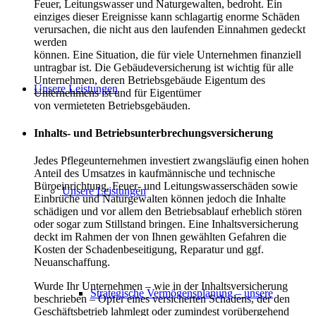
Feuer, Leitungswasser und Naturgewalten, bedroht. Ein
einziges dieser Ereignisse kann schlagartig enorme Schäden
verursachen, die nicht aus den laufenden Einnahmen gedeckt
werden
können. Eine Situation, die für viele Unternehmen finanziell
untragbar ist. Die Gebäudeversicherung ist wichtig für alle
Unternehmen, deren Betriebsgebäude Eigentum des
Unsere Leistungen
Unternehmens ist und für Eigentümer
von vermieteten Betriebsgebäuden.
Inhalts- und Betriebsunterbrechungsversicherung
Jedes Pflegeunternehmen investiert zwangsläufig einen hohen
Anteil des Umsatzes in kaufmännische und technische
Büroeinrichtung. Feuer- und Leitungswasserschäden sowie
Unsere Leistungen
Einbrüche und Naturgewalten können jedoch die Inhalte
schädigen und vor allem den Betriebsablauf erheblich stören
oder sogar zum Stillstand bringen. Eine Inhaltsversicherung
deckt im Rahmen der von Ihnen gewählten Gefahren die
Kosten der Schadenbeseitigung, Reparatur und ggf.
Neuanschaffung.
Wurde Ihr Unternehmen – wie in der Inhaltsversicherung
Strategische Vermögensplanung – unsere
beschrieben – Opfer eines versicherten Schadens, der den
Geschäftsbetrieb lahmlegt oder zumindest vorübergehend