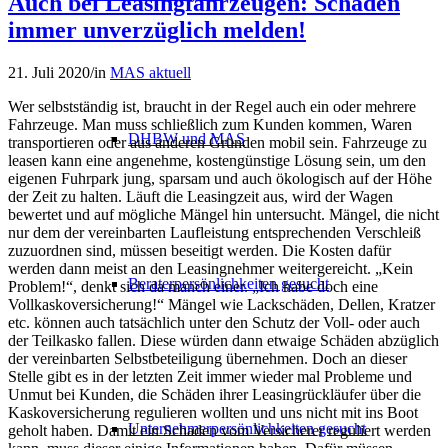
Auch bei Leasingfahrzeugen: Schäden
immer unverzüglich melden!
21. Juli 2020
/
in
MAS aktuell
Wer selbstständig ist, braucht in der Regel auch ein oder mehrere
Fahrzeuge. Man muss schließlich zum Kunden kommen, Waren
DHBW und MAS
transportieren oder aus anderen Gründen mobil sein. Fahrzeuge zu
leasen kann eine angenehme, kostengünstige Lösung sein, um den
eigenen Fuhrpark jung, sparsam und auch ökologisch auf der Höhe
der Zeit zu halten. Läuft die Leasingzeit aus, wird der Wagen
bewertet
und auf mögliche Mängel hin untersucht. Mängel, die nicht
nur dem der vereinbarten Laufleistung entsprechenden Verschleiß
zuzuordnen sind, müssen beseitigt werden. Die Kosten dafür
werden dann meist an den Leasingnehmer weitergereicht. „Kein
Beraterpersönlichkeiten gesucht
Problem!“, denkt sich da manch einer. „Ich habe doch eine
Vollkaskoversicherung!“ Mängel wie Lackschäden, Dellen, Kratzer
etc. können auch tatsächlich unter den Schutz der Voll- oder auch
der Teilkasko fallen. Diese würden dann etwaige Schäden abzüglich
der vereinbarten Selbstbeteiligung übernehmen. Doch an dieser
Stelle gibt es in der letzten Zeit immer wieder mal Probleme und
Unmut bei Kunden, die Schäden ihrer Leasingrückläufer über die
Kaskoversicherung regulieren wollten und uns nicht mit ins Boot
Unternehmerpersönlichkeiten gesucht
geholt haben. Damit ein Schaden vom Versicherer reguliert werden