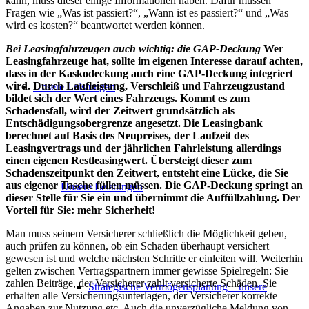
kann, muss dieser einige Informationen haben. Dafür müssen
Fragen wie „Was ist passiert?“, „Wann ist es passiert?“ und „Was
wird es kosten?“ beantwortet werden können.
Bei Leasingfahrzeugen auch wichtig: die GAP-Deckung
Wer
Leasingfahrzeuge hat, sollte im eigenen Interesse darauf achten,
dass in der Kaskodeckung auch eine GAP-Deckung integriert
wird. Durch Laufleistung, Verschleiß und Fahrzeugzustand
Unsere Leistungen
bildet sich der Wert eines Fahrzeugs. Kommt es zum
Schadensfall, wird der Zeitwert grundsätzlich als
Entschädigungsobergrenze angesetzt. Die Leasingbank
berechnet auf Basis des Neupreises, der Laufzeit des
Leasingvertrags und der jährlichen Fahrleistung allerdings
einen eigenen Restleasingwert. Übersteigt dieser zum
Schadenszeitpunkt den Zeitwert, entsteht eine Lücke, die Sie
aus eigener Tasche füllen müssen. Die GAP-Deckung springt an
Unsere Leistungen
dieser Stelle für Sie ein und übernimmt die Auffüllzahlung. Der
Vorteil für Sie: mehr Sicherheit!
Man muss seinem Versicherer schließlich die Möglichkeit geben,
auch prüfen zu können, ob ein Schaden überhaupt versichert
gewesen ist und welche nächsten Schritte er einleiten will. Weiterhin
gelten zwischen Vertragspartnern immer gewisse Spielregeln: Sie
zahlen Beiträge, der Versicherer zahlt versicherte Schäden. Sie
Strategische Vermögensplanung – unsere
erhalten alle Versicherungsunterlagen, der Versicherer korrekte
Angaben zur Nutzung etc. Auch die unverzügliche Meldung von