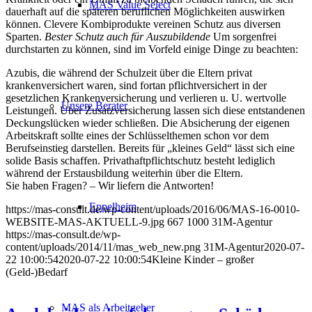
MAS Value Select
dauerhaft auf die späteren beruflichen Möglichkeiten auswirken
können. Clevere Kombiprodukte vereinen Schutz aus diversen
Sparten.
Bester Schutz auch für Auszubildende
Um sorgenfrei
durchstarten zu können, sind im Vorfeld einige Dinge zu beachten:
Azubis, die während der Schulzeit über die Eltern privat
krankenversichert waren, sind fortan pflichtversichert in der
gesetzlichen Krankenversicherung und verlieren u. U. wertvolle
Unsere Berater
Leistungen. Über Zusatzversicherung lassen sich diese entstandenen
Deckungslücken wieder schließen.
Die Absicherung der eigenen
Arbeitskraft sollte eines der Schlüsselthemen schon vor dem
Berufseinstieg darstellen. Bereits für „kleines Geld“ lässt sich eine
solide Basis schaffen.
Privathaftpflichtschutz besteht lediglich
während der Erstausbildung weiterhin über die Eltern.
Sie haben Fragen? – Wir liefern die Antworten!
Eppelheim
https://mas-consult.de/wp-content/uploads/2016/06/MAS-16-0010-
WEBSITE-MAS-AKTUELL-9.jpg
667
1000
31M-Agentur
https://mas-consult.de/wp-
content/uploads/2014/11/mas_web_new.png
31M-Agentur
2020-07-
22 10:00:54
2020-07-22 10:00:54
Kleine Kinder – großer
(Geld-)Bedarf
MAS als Arbeitgeber