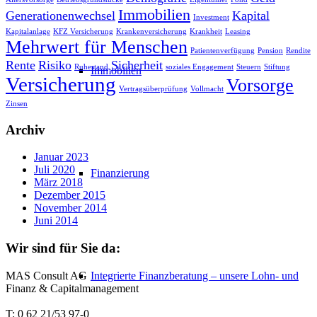
Immobilien
Generationenwechsel
Kapital
Investment
Kapitalanlage
KFZ Versicherung
Krankenversicherung
Krankheit
Leasing
Mehrwert für Menschen
Patientenverfügung
Pension
Rendite
Rente
Risiko
Sicherheit
Ruhestand
soziales Engagement
Steuern
Stiftung
Immobilien
Versicherung
Vorsorge
Vertragsüberprüfung
Vollmacht
Zinsen
Archiv
Januar 2023
Juli 2020
Finanzierung
März 2018
Dezember 2015
November 2014
Juni 2014
Wir sind für Sie da:
MAS Consult AG
Integrierte Finanzberatung – unsere Lohn- und
Finanz & Capitalmanagement
T: 0 62 21/53 97-0