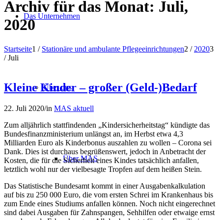
Archiv für das Monat: Juli,
Das Unternehmen
2020
Startseite
1
/
Stationäre und ambulante Pflegeeinrichtungen
2
/
2020
3
/
Juli
Kleine Kinder – großer (Geld-)Bedarf
Über uns
22. Juli 2020
/
in
MAS aktuell
Zum alljährlich stattfindenden „Kindersicherheitstag“ kündigte das
Bundesfinanzministerium unlängst an, im Herbst etwa 4,3
Milliarden Euro als Kinderbonus auszahlen zu wollen – Corona sei
Dank. Dies ist durchaus begrüßenswert, jedoch in Anbetracht der
Über MAS
Kosten, die für die Sicherheit eines Kindes tatsächlich anfallen,
letztlich wohl nur der vielbesagte Tropfen auf dem heißen Stein.
Das Statistische Bundesamt kommt in einer Ausgabenkalkulation
auf bis zu 250 000 Euro, die vom ersten Schrei im Krankenhaus bis
zum Ende eines Studiums anfallen können. Noch nicht eingerechnet
sind dabei Ausgaben für Zahnspangen, Sehhilfen oder etwaige ernst