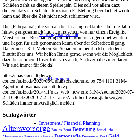
Schäden zählt zu diesen Spielregeln. Dies soll vor allem dazu
dienen, dass ein Schaden kurz nach Entstehung begutachtet werden
kann und über die Zeit nicht noch schlimmer wird.
Die „Fahrpatina“, die so mancher Leasingrückläufer über die Jahre
hinweg angesammelt hat, stammt selten von nur einem Ereignis.
Vermögensübersicht
Meist können Beschädigungen nicht konkret zugeordnet werden
und liegen für sich genommen kaum über der Selbstbeteiligung.
Daher unser Rat: Melden Sie Schäden immer direkt nach dem
Eintritt über uns. Wir helfen Ihnen gerne, wenn wir die Möglichkeit
dazu bekommen. Unser Job ist es auch, Sachverhalte zu erklären.
Wir sind immer für Sie da!
https://mas-consult.de/wp-
Versicherungen
content/uploads/2020/06/Unfallversicherung.jpg
754
1101
31M-
Agentur
https://mas-consult.de/wp-
content/uploads/2014/11/mas_web_new.png
31M-Agentur
2020-07-
21 16:46:33
2020-07-21 17:12:50
Auch bei Leasingfahrzeugen:
Schäden immer unverzüglich melden!
Schlagwörter
Investment / Financial Planning
Altersvorsorge
Betreuung
Banken
Beruf
Betriebliche
Demografie
Geld
Altersvorsorge
Betriebsgrundstücke
Eigentümer
Fond