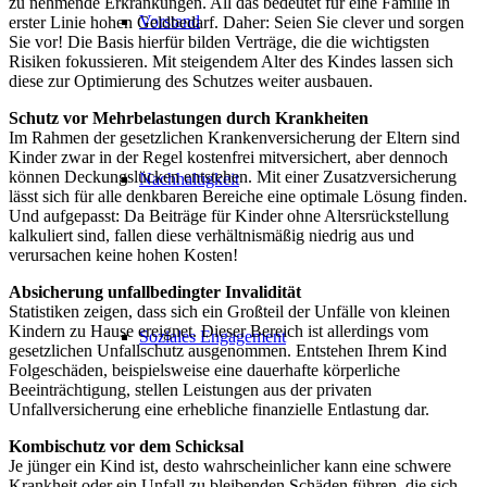
zu nehmende Erkrankungen. All das bedeutet für eine Familie in
Vorstand
erster Linie hohen Geldbedarf. Daher: Seien Sie clever und sorgen
Sie vor! Die Basis hierfür bilden Verträge, die die wichtigsten
Risiken fokussieren. Mit steigendem Alter des Kindes lassen sich
diese zur Optimierung des Schutzes weiter ausbauen.
Schutz vor Mehrbelastungen durch Krankheiten
Im Rahmen der gesetzlichen Krankenversicherung der Eltern sind
Kinder zwar in der Regel kostenfrei mitversichert, aber dennoch
können Deckungslücken entstehen. Mit einer Zusatzversicherung
Nachhaltigkeit
lässt sich für alle denkbaren Bereiche eine optimale Lösung finden.
Und aufgepasst: Da Beiträge für Kinder ohne Altersrückstellung
kalkuliert sind, fallen diese verhältnismäßig niedrig aus und
verursachen keine hohen Kosten!
Absicherung unfallbedingter Invalidität
Statistiken zeigen, dass sich ein Großteil der Unfälle von kleinen
Kindern zu Hause ereignet. Dieser Bereich ist allerdings vom
Soziales Engagement
gesetzlichen Unfallschutz ausgenommen. Entstehen Ihrem Kind
Folgeschäden, beispielsweise eine dauerhafte körperliche
Beeinträchtigung, stellen Leistungen aus der privaten
Unfallversicherung eine erhebliche finanzielle Entlastung dar.
Kombischutz vor dem Schicksal
Je jünger ein Kind ist, desto wahrscheinlicher kann eine schwere
Krankheit oder ein Unfall zu bleibenden Schäden führen, die sich