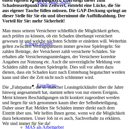
einen eigenen Restleasingwert. Übersteigt dieser zum
MAS Value Select
Schadenszeitpunkt den Zeitwert, entsteht eine Lücke, die Sie
aus eigener Tasche füllen müssen. Die GAP-Deckung springt an
dieser Stelle für Sie ein und übernimmt die Auffüllzahlung. Der
Vorteil für Sie: mehr Sicherheit!
Man muss seinem Versicherer schließlich die Möglichkeit geben,
auch prüfen zu können, ob ein Schaden überhaupt versichert
gewesen ist und welche nächsten Schritte er einleiten will. Weiterhin
Unsere Berater
gelten zwischen Vertragspartnern immer gewisse Spielregeln: Sie
zahlen Beiträge, der Versicherer zahlt versicherte Schäden. Sie
erhalten alle Versicherungsunterlagen, der Versicherer korrekte
Angaben zur Nutzung etc. Auch die unverzügliche Meldung von
Schäden zählt zu diesen Spielregeln. Dies soll vor allem dazu
dienen, dass ein Schaden kurz nach Entstehung begutachtet werden
kann und über die Zeit nicht noch schlimmer wird.
Eppelheim
Die „Fahrpatina“, die so mancher Leasingrückläufer über die Jahre
hinweg angesammelt hat, stammt selten von nur einem Ereignis.
Meist können Beschädigungen nicht konkret zugeordnet werden
und liegen für sich genommen kaum über der Selbstbeteiligung.
Daher unser Rat: Melden Sie Schäden immer direkt nach dem
Eintritt über uns. Wir helfen Ihnen gerne, wenn wir die Möglichkeit
dazu bekommen. Unser Job ist es auch, Sachverhalte zu erklären.
Wir sind immer für Sie da!
MAS als Arbeitgeber