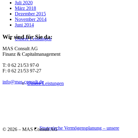
Juli 2020
März 2018
Dezember 2015
November 2014
Juni 2014
Wir sind für Sie da:
Unsere Leistungen
MAS Consult AG
Finanz & Capitalmanagement
T: 0 62 21/53 97-0
F: 0 62 21/53 97-27
info@mas-consult.de
Unsere Leistungen
Strategische Vermögensplanung – unsere
©
2026 – MAS Consult AG