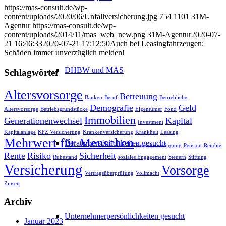
https://mas-consult.de/wp-
content/uploads/2020/06/Unfallversicherung.jpg
754
1101
31M-
Agentur
https://mas-consult.de/wp-
content/uploads/2014/11/mas_web_new.png
31M-Agentur
2020-07-
21 16:46:33
2020-07-21 17:12:50
Auch bei Leasingfahrzeugen:
Schäden immer unverzüglich melden!
DHBW und MAS
Schlagwörter
Altersvorsorge
Betreuung
Banken
Beruf
Betriebliche
Demografie
Geld
Altersvorsorge
Betriebsgrundstücke
Eigentümer
Fond
Immobilien
Generationenwechsel
Kapital
Investment
Kapitalanlage
KFZ Versicherung
Krankenversicherung
Krankheit
Leasing
Mehrwert für Menschen
Beraterpersönlichkeiten gesucht
Patientenverfügung
Pension
Rendite
Rente
Risiko
Sicherheit
Ruhestand
soziales Engagement
Steuern
Stiftung
Versicherung
Vorsorge
Vertragsüberprüfung
Vollmacht
Zinsen
Archiv
Unternehmerpersönlichkeiten gesucht
Januar 2023