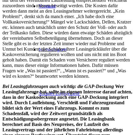
nur dem der vereinbarten Laufleistung entsprechenden Verschleiß
zuzuordnen sind, müssen beseitigt werden. Die Kosten dafür
Vorstand
werden dann meist an den Leasingnehmer weitergereicht. „Kein
Problem!“, denkt sich da manch einer. „Ich habe doch eine
Vollkaskoversicherung!“ Mängel wie Lackschäden, Dellen, Kratzer
etc. können auch tatsächlich unter den Schutz der Voll- oder auch
der Teilkasko fallen. Diese würden dann etwaige Schäden abzüglich
der vereinbarten Selbstbeteiligung übernehmen. Doch an dieser
Stelle gibt es in der letzten Zeit immer wieder mal Probleme und
Unmut bei Kunden, die Schäden ihrer Leasingrückläufer über die
Nachhaltigkeit
Kaskoversicherung regulieren wollten und uns nicht mit ins Boot
geholt haben. Damit ein Schaden vom Versicherer reguliert werden
kann, muss dieser einige Informationen haben. Dafür müssen
Fragen wie „Was ist passiert?“, „Wann ist es passiert?“ und „Was
wird es kosten?“ beantwortet werden können.
Bei Leasingfahrzeugen auch wichtig: die GAP-Deckung
Wer
Leasingfahrzeuge hat, sollte im eigenen Interesse darauf achten,
Soziales Engagement
dass in der Kaskodeckung auch eine GAP-Deckung integriert
wird. Durch Laufleistung, Verschleiß und Fahrzeugzustand
bildet sich der Wert eines Fahrzeugs. Kommt es zum
Schadensfall, wird der Zeitwert grundsätzlich als
Entschädigungsobergrenze angesetzt. Die Leasingbank
berechnet auf Basis des Neupreises, der Laufzeit des
Leasingvertrags und der jährlichen Fahrleistung allerdings