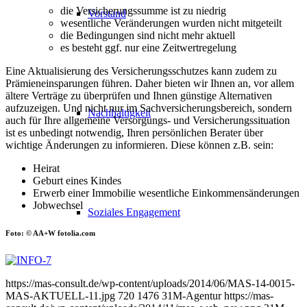
die Versicherungs­summe ist zu niedrig
Vorstand
wesentliche Veränderungen wurden nicht mitgeteilt
die Bedingungen sind nicht mehr aktuell
es besteht ggf. nur eine Zeitwert­regelung
Eine Aktualisierung des Versicherungs­schutzes kann zudem zu
Prämien­einsparungen führen. Daher bieten wir Ihnen an, vor allem
ältere Ver­träge zu überprüfen und Ihnen günstige Alternativen
aufzuzeigen. Und nicht nur im Sachversicherungs­bereich, sondern
Nachhaltigkeit
auch für Ihre allgemeine Versorgungs- und Versicherungs­situation
ist es unbedingt notwendig, Ihren persönlichen Berater über
wichtige Änderungen zu informieren. Diese können z.B. sein:
Heirat
Geburt eines Kindes
Erwerb einer Immobilie wesentliche Einkommens­änderungen
Jobwechsel
Soziales Engagement
Foto:
© AA+W
fotolia.com
https://mas-consult.de/wp-content/uploads/2014/06/MAS-14-0015-
MAS-AKTUELL-11.jpg
720
1476
31M-Agentur
https://mas-