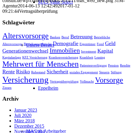
consult.de/wp-content/uploads/2014/11/mas_web_new.png
31M-
MAS Value Select
Agentur
2014-06-13 12:42:49
2017-01-12
09:21:44
Vertragsüberprüfung
Schlagwörter
Altersvorsorge
Betreuung
Banken
Beruf
Betriebliche
Demografie
Geld
Altersvorsorge
Betriebsgrundstücke
Eigentümer
Fond
Unsere Berater
Immobilien
Generationenwechsel
Kapital
Investment
Kapitalanlage
KFZ Versicherung
Krankenversicherung
Krankheit
Leasing
Mehrwert für Menschen
Patientenverfügung
Pension
Rendite
Rente
Risiko
Sicherheit
Ruhestand
soziales Engagement
Steuern
Stiftung
Versicherung
Vorsorge
Vertragsüberprüfung
Vollmacht
Eppelheim
Zinsen
Archiv
Januar 2023
Juli 2020
März 2018
Dezember 2015
MAS als Arbeitgeber
November 2014