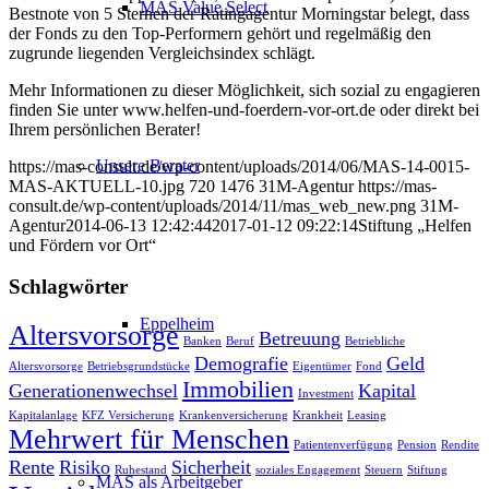
MAS Value Select
Bestnote von 5 Sternen der Rating­agentur Morningstar belegt, dass
der Fonds zu den Top-Performern gehört und regelmäßig den
zugrunde liegenden Vergleichs­index schlägt.
Mehr Informationen zu dieser Möglichkeit, sich sozial zu engagieren
finden Sie unter www.helfen-und-foerdern-vor-ort.de oder direkt bei
Ihrem persönlichen Berater!
Unsere Berater
https://mas-consult.de/wp-content/uploads/2014/06/MAS-14-0015-
MAS-AKTUELL-10.jpg
720
1476
31M-Agentur
https://mas-
consult.de/wp-content/uploads/2014/11/mas_web_new.png
31M-
Agentur
2014-06-13 12:42:44
2017-01-12 09:22:14
Stiftung „Helfen
und Fördern vor Ort“
Schlagwörter
Eppelheim
Altersvorsorge
Betreuung
Banken
Beruf
Betriebliche
Demografie
Geld
Altersvorsorge
Betriebsgrundstücke
Eigentümer
Fond
Immobilien
Generationenwechsel
Kapital
Investment
Kapitalanlage
KFZ Versicherung
Krankenversicherung
Krankheit
Leasing
Mehrwert für Menschen
Patientenverfügung
Pension
Rendite
Rente
Risiko
Sicherheit
Ruhestand
soziales Engagement
Steuern
Stiftung
MAS als Arbeitgeber