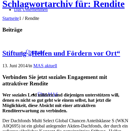
Schlagwortarchiv für: Rendite
Das Unternehmen
Startseite
1
/
Rendite
Beiträge
Über uns
Stiftung „Helfen und Fördern vor Ort“
13. Juni 2014
/
in
MAS aktuell
Verbinden Sie jetzt soziales Engage­ment mit
attraktiver Rendite
Über MAS
Wer soziales Leid mildern und diejenigen unterstützen will,
denen es nicht so gut geht wie einem selbst, hat jetzt die
Möglich­keit, diese Absicht mit einer attraktiven
Renditeerwartung zu verbinden.
Der Dachfonds Multi Select Global Chancen Anteils­klasse S (WKN
A0Q695) ist ein global anlegender Aktien-Dachfonds, der durch ein