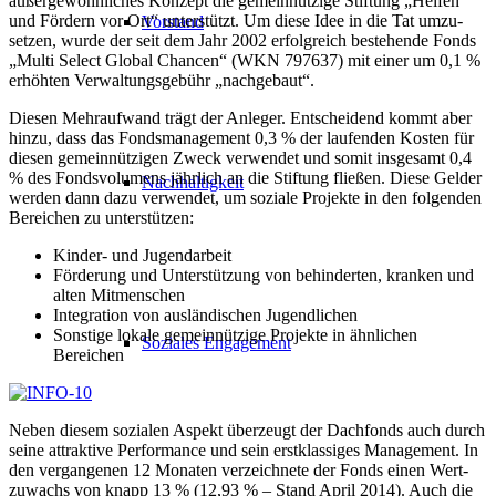
außer­gewöhnliches Konzept die gemein­nützige Stiftung „Helfen
und Fördern vor Ort“ unterstützt. Um diese Idee in die Tat umzu­
Vorstand
setzen, wurde der seit dem Jahr 2002 erfolg­reich bestehende Fonds
„Multi Select Global Chancen“ (WKN 797637) mit einer um 0,1 %
erhöhten Verwaltungs­gebühr „nachgebaut“.
Diesen Mehr­aufwand trägt der Anleger. Entscheidend kommt aber
hinzu, dass das Fonds­management 0,3 % der laufenden Kosten für
diesen gemein­nützigen Zweck verwendet und somit insgesamt 0,4
% des Fonds­volumens jährlich an die Stiftung fließen. Diese Gelder
Nachhaltigkeit
werden dann dazu verwendet, um soziale Projekte in den folgenden
Bereichen zu unterstützen:
Kinder- und Jugendarbeit
Förderung und Unter­stützung von behinderten, kranken und
alten Mit­menschen
Integration von aus­ländischen Jugendlichen
Sonstige lokale gemein­nützige Projekte in ähnlichen
Soziales Engagement
Bereichen
Neben diesem sozialen Aspekt überzeugt der Dachfonds auch durch
seine attraktive Performance und sein erst­klassiges Management. In
den vergangenen 12 Monaten verzeichnete der Fonds einen Wert­
zuwachs von knapp 13 % (12,93 % – Stand April 2014). Auch die