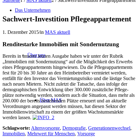
Startseite
1
/
MAS aktuell
2
/
Sachwert-Investition Pflegeappartement
Das Unternehmen
Sachwert-Investition Pflegeappartement
1. Dezember 2015
/
in
MAS aktuell
Renditestarke Immobilien mit Sondernutzung
Über uns
Bereits in unserer letzten Ausgabe haben wir unter der Rubrik
„Immobilien mit Sondernutzung“ auf die Möglichkeit des Erwerbs
eines Pflegeappartements hingewiesen. Da die Pflegeappartements
fest für 20 bis 30 Jahre an den Heimbetreiber vermietet werden,
entfällt für den Investor das Vermietungsrisiko und die lästige Suche
nach neuen Mietern. Nicht zuletzt die Tatsache, dass infolge der
demo­gra­phi­schen Entwicklung über 300.000 zusätzliche Pflege­
plätze notwendig werden, sondern auch die Situation, dass mehr als
Über MAS
200.000 der bereits bestehenden Plätze erneuert und an aktuelle
Verordnungen angepasst werden müssen, hat diesen Sektor der
Immobilien­wirtschaft zu einem der größten Wachstumsmärkte
werden lassen.
Schlagworte:
Altersvorsorge
,
Demografie
,
Generationenwechsel
,
Immobilien
,
Mehrwert für Menschen
,
Vorsorge