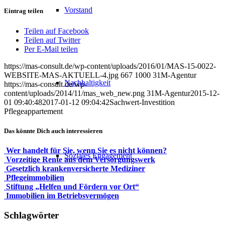
Vorstand
Eintrag teilen
Teilen auf Facebook
Teilen auf Twitter
Per E-Mail teilen
https://mas-consult.de/wp-content/uploads/2016/01/MAS-15-0022-
WEBSITE-MAS-AKTUELL-4.jpg
667
1000
31M-Agentur
Nachhaltigkeit
https://mas-consult.de/wp-
content/uploads/2014/11/mas_web_new.png
31M-Agentur
2015-12-
01 09:40:48
2017-01-12 09:04:42
Sachwert-Investition
Pflegeappartement
Das könnte Dich auch interessieren
Wer handelt für Sie, wenn Sie es nicht können?
Soziales Engagement
Vorzeitige Rente aus dem Versorgungswerk
Gesetzlich kran­ken­ver­sicherte Mediziner
Pflegeimmobilien
Stiftung „Helfen und Fördern vor Ort“
Immobilien im Betriebsvermögen
Schlagwörter