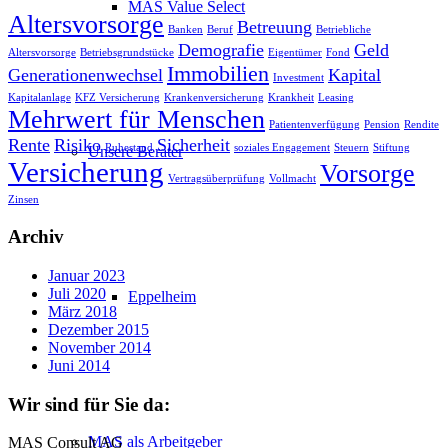
MAS Value Select
Altersvorsorge
Betreuung
Banken
Beruf
Betriebliche
Demografie
Geld
Altersvorsorge
Betriebsgrundstücke
Eigentümer
Fond
Immobilien
Generationenwechsel
Kapital
Investment
Kapitalanlage
KFZ Versicherung
Krankenversicherung
Krankheit
Leasing
Mehrwert für Menschen
Patientenverfügung
Pension
Rendite
Rente
Risiko
Sicherheit
Ruhestand
soziales Engagement
Steuern
Stiftung
Unsere Berater
Versicherung
Vorsorge
Vertragsüberprüfung
Vollmacht
Zinsen
Archiv
Januar 2023
Juli 2020
Eppelheim
März 2018
Dezember 2015
November 2014
Juni 2014
Wir sind für Sie da:
MAS als Arbeitgeber
MAS Consult AG